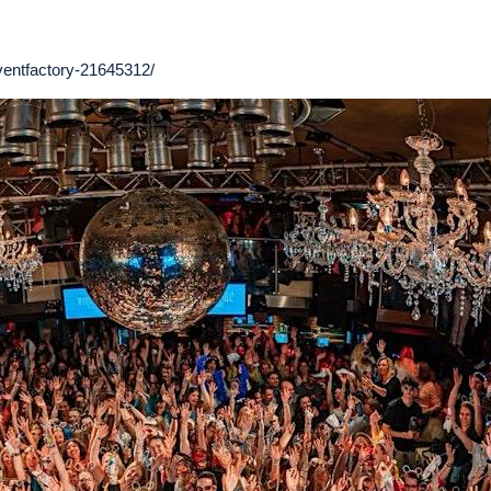
ventfactory-21645312/