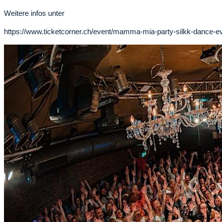
Weitere infos unter
https://www.ticketcorner.ch/event/mamma-mia-party-silkk-dance-e